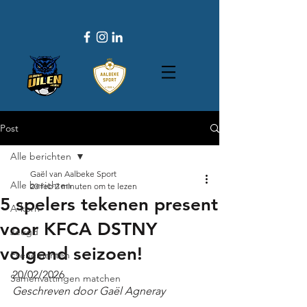
Post
Alle berichten
Gaël van Aalbeke Sport
Alle berichten
20 feb
2 minuten om te lezen
5 spelers tekenen present
A-kern
voor KFCA DSTNY
Jeugd
volgend seizoen!
Evenementen
20/02/2026
Samenvattingen matchen
Geschreven door Gaël Agneray