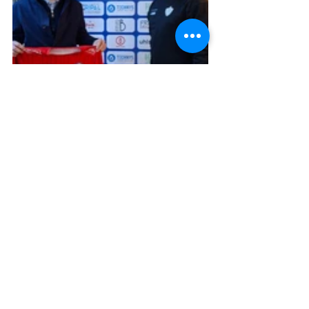
Met deze 5 spelers komen wij op een 
18-tal spelers voor dit elftal. De 
bedoeling is om nog een aantal 
verlengers aan te kondigen alsook 
doelgerichte versterkingen met spelers 
die reeds ervaring hebben genoten. 