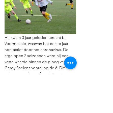
Hij kwam 3 jaar geleden terecht bij 
Voormezele, waarvan het eerste jaar 
non-actief door het coronavirus. De 
afgelopen 2 seizoenen werd hij een 
vaste waarde binnen de ploeg van 
Gerdy Saelens vooral op de 6. Dit 
seizoen goed voor 8 goals toont 
Lomme ook zijn aanvallende 
kwaliteiten vooral op stilstaande fases. 
Onze assistent Wim Acke heeft Lomme 
ontdekt tijdens het seizoen, hierdoor 
kwamen we in gesprek en zorgt dit dus 
voor de transfer!