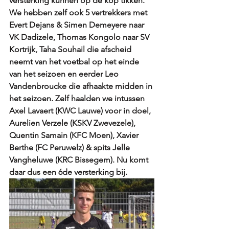
versterking kunnen op de kop tikken. 
We hebben zelf ook 5 vertrekkers met 
Evert Dejans & Simen Demeyere naar 
VK Dadizele, Thomas Kongolo naar SV 
Kortrijk, Taha Souhail die afscheid 
neemt van het voetbal op het einde 
van het seizoen en eerder Leo 
Vandenbroucke die afhaakte midden in 
het seizoen. Zelf haalden we intussen 
Axel Lavaert (KWC Lauwe) voor in doel, 
Aurelien Verzele (KSKV Zwevezele), 
Quentin Samain (KFC Moen), Xavier 
Berthe (FC Peruwelz) & spits Jelle 
Vangheluwe (KRC Bissegem). Nu komt 
daar dus een 6de versterking bij. 