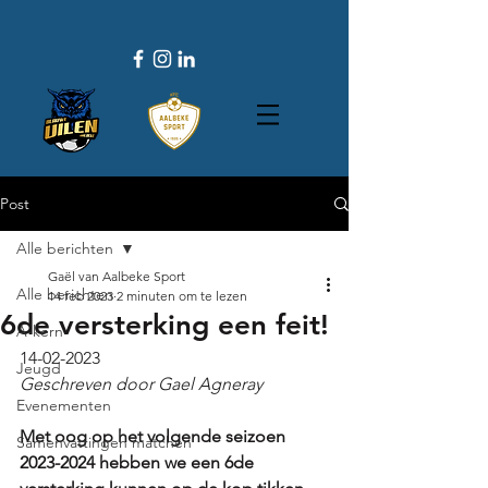
Post
Alle berichten
Gaël van Aalbeke Sport
Alle berichten
14 feb 2023
2 minuten om te lezen
6de versterking een feit!
A-kern
14-02-2023
Jeugd
Geschreven door Gael Agneray
Evenementen
Met oog op het volgende seizoen 
Samenvattingen matchen
2023-2024 hebben we een 6de 