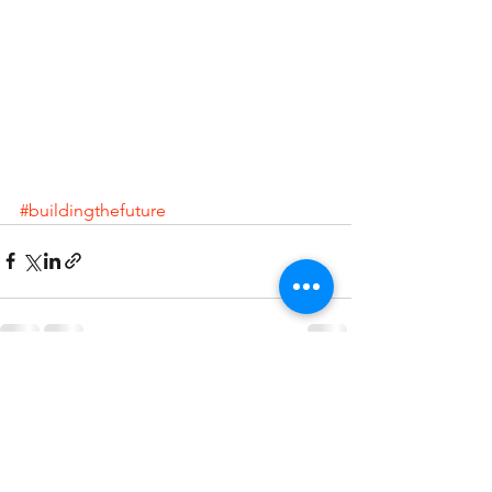
#buildingthefuture
Alles weergeven
Recente blogposts