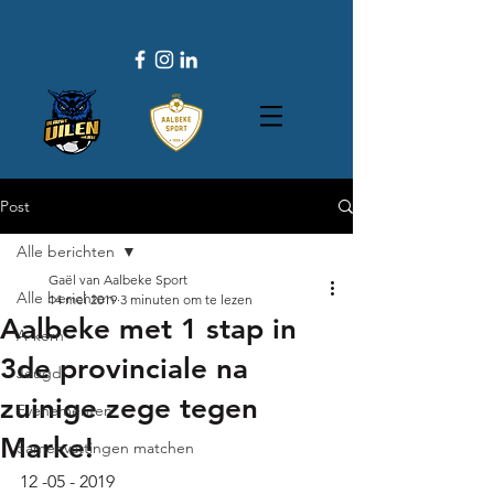
Post
Alle berichten
Gaël van Aalbeke Sport
Alle berichten
14 mei 2019
3 minuten om te lezen
Aalbeke met 1 stap in
A-kern
3de provinciale na
Jeugd
zuinige zege tegen
Evenementen
Marke!
Samenvattingen matchen
12 -05 - 2019