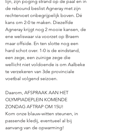
lijn, zijn poging strand op de paal en in 
de rebound beslist Agneray met zijn 
rechtervoet onbegrijpelijk boven. Dé 
kans om 2-0 te maken. Diezelfde 
Agneray krijgt nog 2 mooie kansen, de 
ene weliswaar via voorzet op Braem 
maar offside. En ten slotte nog een 
hard schot over. 1-0 is de eindstand, 
een zege, een zuinige zege die 
wellicht niet voldoende is om Aalbeke 
te verzekeren van 3de provinciale 
voetbal volgend seizoen. 
Daarom, AFSPRAAK AAN HET 
OLYMPIADEPLEIN KOMENDE 
ZONDAG AFTRAP OM 15U!
Kom onze blauw-witten steunen, in 
passende kledij, eventueel al bij 
aanvang van de opwarming! 