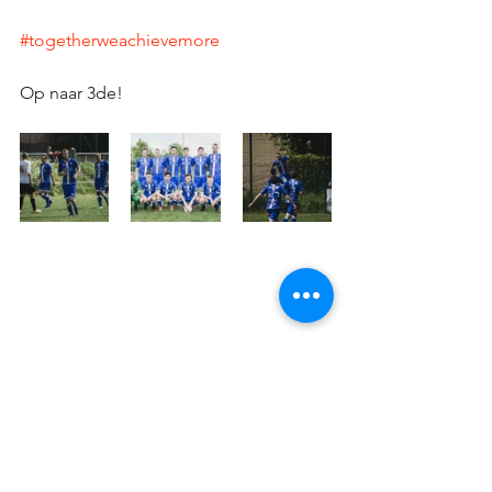
#togetherweachievemore
Op naar 3de! 