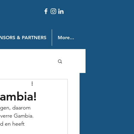
NSORS & PARTNERS
More...
Gambia!
ragen, daarom 
 verre Gambia. 
d en heeft 