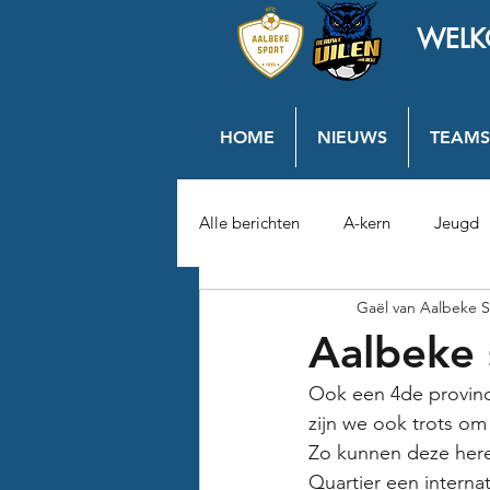
WELK
HOME
NIEUWS
TEAMS
Alle berichten
A-kern
Jeugd
Gaël van Aalbeke S
Aalbeke 
Ook een 4de provinci
zijn we ook trots o
Zo kunnen deze heren
Quartier een internati