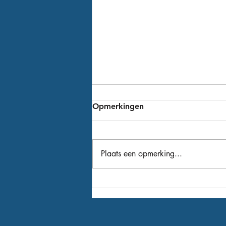
Opmerkingen
Plaats een opmerking...
Winger als 9de versterking
voor het nieuwe seizoen!