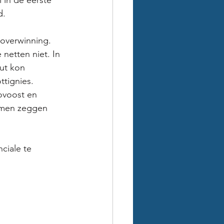
 in de eerste 
d. 
 overwinning. 
etten niet. In 
ut kon 
tignies. 
ovoost en 
n men zeggen 
ciale te 