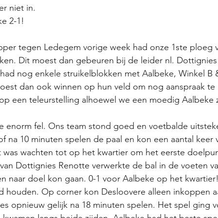
r niet in. 
ke 2-1!
lipper tegen Ledegem vorige week had onze 1ste ploeg 
en. Dit moest dan gebeuren bij de leider nl. Dottignies 
 had nog enkele struikelblokken met Aalbeke, Winkel B &
oest dan ook winnen op hun veld om nog aanspraak te
it op een teleurstelling alhoewel we een moedig Aalbeke 
tte enorm fel. Ons team stond goed en voetbalde uitste
trof na 10 minuten spelen de paal en kon een aantal keer 
t was wachten tot op het kwartier om het eerste doelpunt
van Dottignies Renotte verwerkte de bal in de voeten va
een naar doel kon gaan. 0-1 voor Aalbeke op het kwartier!
and houden. Op corner kon Desloovere alleen inkoppen a
es opnieuw gelijk na 18 minuten spelen. Het spel ging 