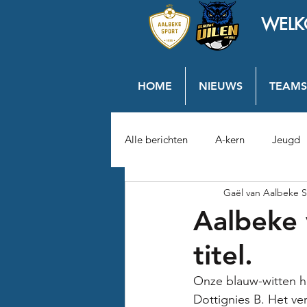
WELK
HOME
NIEUWS
TEAMS
Alle berichten
A-kern
Jeugd
Gaël van Aalbeke S
Aalbeke 
titel.
Onze blauw-witten he
Dottignies B. Het ve