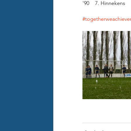
'90    7. Hinnekens
#togetherweachiev