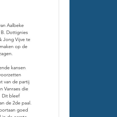
van Aalbeke 
B. Dottignies 
 Jong Vijve te 
 maken op de 
zagen. 
kende kansen 
voorzetten 
 van de partij 
n Vanraes die 
 Dit bleef 
an de 2de paal. 
voortaan goed 