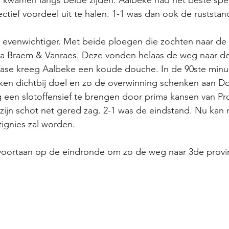
kwamen langs beide zijden. Aalbeke had het beste spel
ectief voordeel uit te halen. 1-1 was dan ook de ruststan
s evenwichtiger. Met beide ploegen die zochten naar de
a Braem & Vanraes. Deze vonden helaas de weg naar de n
tfase kreeg Aalbeke een koude douche. In de 90ste minu
en dichtbij doel en zo de overwinning schenken aan Dot
 een slotoffensief te brengen door prima kansen van Pr
 zijn schot net gered zag. 2-1 was de eindstand. Nu ka
tignies zal worden. 
 voortaan op de eindronde om zo de weg naar 3de provin