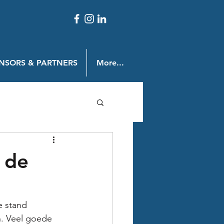
NSORS & PARTNERS
More...
n de
e stand 
n. Veel goede 