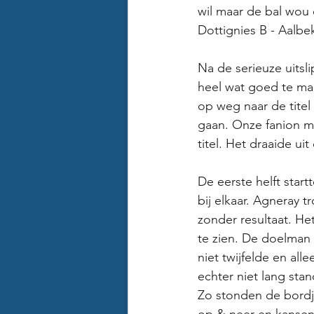
wil maar de bal wou e
Dottignies B - Aalbe
Na de serieuze uits
heel wat goed te mak
op weg naar de titel
gaan. Onze fanion m
titel. Het draaide u
De eerste helft star
bij elkaar. Agneray 
zonder resultaat. He
te zien. De doelman 
niet twijfelde en all
echter niet lang st
Zo stonden de bordj