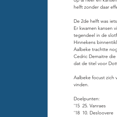
op & neer en kansen 
helft zonder daar eff
De 2de helft was iet
Er kwamen kansen vi
tegendeel in de slo
Hinnekens binnentikk
Aalbeke trachtte nog
Cedric Demaitre die
dat de titel voor Dot
Aalbeke focust zich
vinden. 
Doelpunten:
'15  25. Vanraes 
'18  10. Desloovere