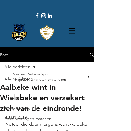
Post
Alle berichten
Gaël van Aalbeke Sport
Alle berichten
15 apr 2019
2 minuten om te lezen
Aalbeke wint in
A-kern
Wielsbeke en verzekert
Jeugd
zich van de eindronde!
Evenementen
13-04-2019
Samenvattingen matchen
Noteer die datum ergens want Aalbeke 