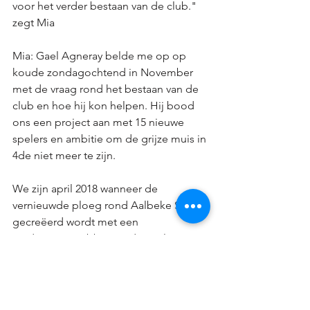
voor het verder bestaan van de club." 
zegt Mia
Mia: Gael Agneray belde me op op 
koude zondagochtend in November 
met de vraag rond het bestaan van de 
club en hoe hij kon helpen. Hij bood 
ons een project aan met 15 nieuwe 
spelers en ambitie om de grijze muis in 
4de niet meer te zijn. 
We zijn april 2018 wanneer de 
vernieuwde ploeg rond Aalbeke Sport 
gecreëerd wordt met een 
eindeseizoens bbq om de spelers te 
bedanken voor het seizoen alsook het 
opstarten van een nieuw verhaal. Dat 
verhaal zal een mooi begin kennen 
met de onmiddellijke promotie in het 