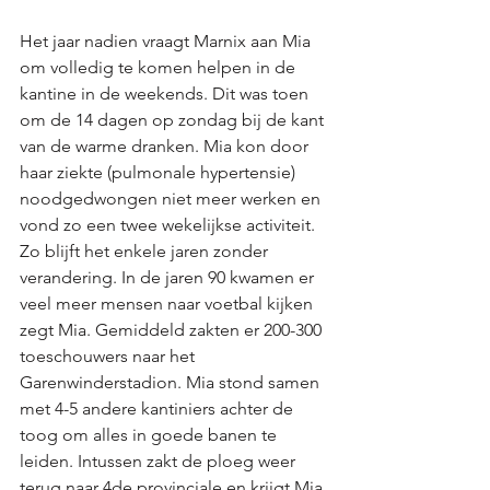
Het jaar nadien vraagt Marnix aan Mia 
om volledig te komen helpen in de 
kantine in de weekends. Dit was toen 
om de 14 dagen op zondag bij de kant 
van de warme dranken. Mia kon door 
haar ziekte (pulmonale hypertensie) 
noodgedwongen niet meer werken en 
vond zo een twee wekelijkse activiteit. 
Zo blijft het enkele jaren zonder 
verandering. In de jaren 90 kwamen er 
veel meer mensen naar voetbal kijken 
zegt Mia. Gemiddeld zakten er 200-300 
toeschouwers naar het 
Garenwinderstadion. Mia stond samen 
met 4-5 andere kantiniers achter de 
toog om alles in goede banen te 
leiden. Intussen zakt de ploeg weer 
terug naar 4de provinciale en krijgt Mia 