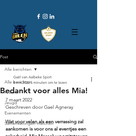
Post
Alle berichten
Gaël van Aalbeke Sport
Alle berichten
8 mrt 2022
5 minuten om te lezen
Bedankt voor alles Mia!
A-kern
7 maart 2022
Jeugd
Geschreven door Gael Agneray
Evenementen
Wat voor velen als een verrassing zal 
Samenvattingen matchen
aankomen is voor ons al eventjes een 