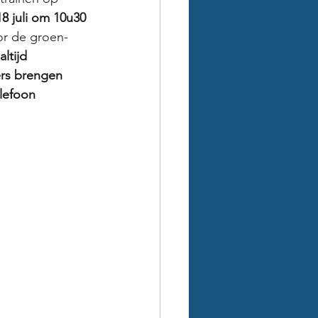
8 juli om 10u30 
or de groen-
ltijd 
ers brengen 
elefoon 