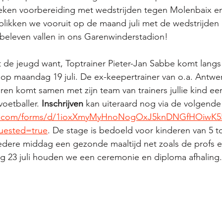
eken voorbereiding met wedstrijden tegen Molenbaix en
likken we vooruit op de maand juli met de wedstrijden 
beleven vallen in ons Garenwinderstadion!
de jeugd want, Toptrainer Pieter-Jan Sabbe komt langs 
d op maandag 19 juli. De ex-keepertrainer van o.a. Antwe
en komt samen met zijn team van trainers jullie kind e
oetballer. 
Inschrijven 
kan uiteraard nog via de volgende 
le.com/forms/d/1ioxXmyMyHnoNogOxJ5knDNGfHOiwK5
uested=true
. De stage is bedoeld voor kinderen van 5 t
 iedere middag een gezonde maaltijd net zoals de profs e
dag 23 juli houden we een ceremonie en diploma afhaling