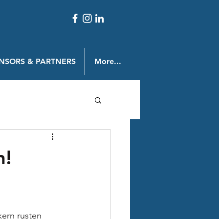
NSORS & PARTNERS
More...
n!
ern rusten 