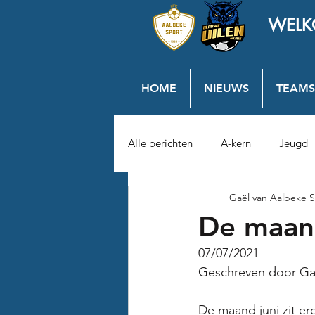
WELK
HOME
NIEUWS
TEAMS
Alle berichten
A-kern
Jeugd
Gaël van Aalbeke S
De maand
07/07/2021
Geschreven door Ga
De maand juni zit er