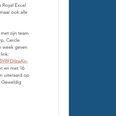
 Royal Excel 
maar ook alle 
met zijn team 
rp, Cercle 
en week geven 
link: 
5YRFDIlzwKn-
ot en met 16 
n uiteraard op 
. Geweldig 