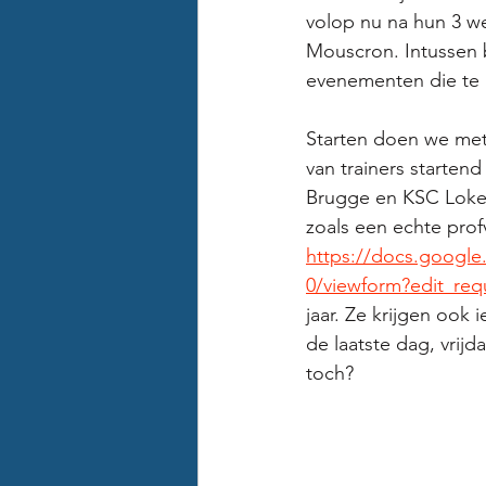
volop nu na hun 3 w
Mouscron. Intussen b
evenementen die te 
Starten doen we met 
van trainers starten
Brugge en KSC Loker
zoals een echte profv
https://docs.goog
0/viewform?edit_req
jaar. Ze krijgen ook
de laatste dag, vrij
toch?