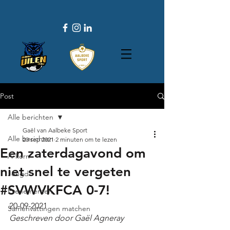
Post
Alle berichten
Gaël van Aalbeke Sport
Alle berichten
20 sep 2021
2 minuten om te lezen
Een zaterdagavond om
A-kern
niet snel te vergeten
Jeugd
#SVWVKFCA 0-7!
Evenementen
20-09-2021
Samenvattingen matchen
Geschreven door Gaël Agneray