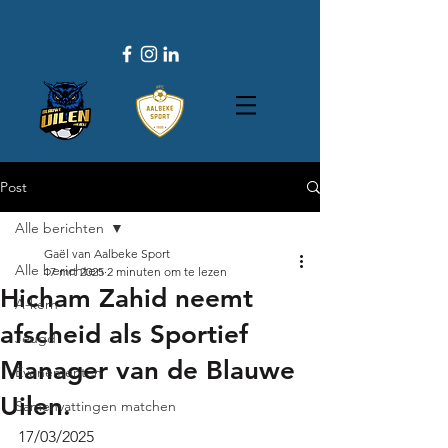
Post
Alle berichten
Gaël van Aalbeke Sport
Alle berichten
17 mrt 2025
2 minuten om te lezen
Hicham Zahid neemt
A-kern
afscheid als Sportief
Jeugd
Manager van de Blauwe
Evenementen
Uilen.
Samenvattingen matchen
17/03/2025