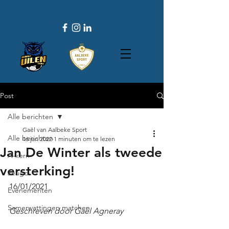
Post
Alle berichten
Gaël van Aalbeke Sport
Alle berichten
16 jan 2022
1 minuten om te lezen
Jan De Winter als tweede
A-kern
versterking!
Jeugd
16/01/2021
Evenementen
Samenvattingen matchen
Geschreven door Gaël Agneray