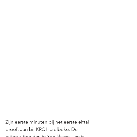
Zijn eerste minuten bij het eerste elftal 
proeft Jan bij KRC Harelbeke. De 
ratten zitten dan in 3de klasse, Jan is 