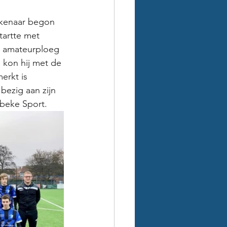
ekenaar begon 
tartte met 
e amateurploeg 
 kon hij met de 
erkt is 
bezig aan zijn 
lbeke Sport.