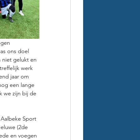
igen 
was ons doel 
 niet gelukt en 
effelijk werk 
gend jaar om 
nog een lange 
 we zijn bij de 
j Aalbeke Sport 
Geluwe (2de 
lede en voegen 