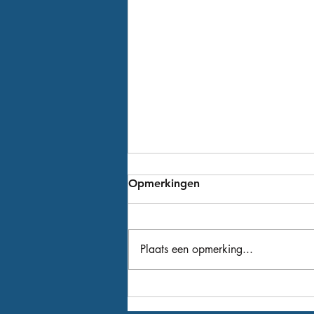
Opmerkingen
Plaats een opmerking...
Winger als 9de versterking
voor het nieuwe seizoen!