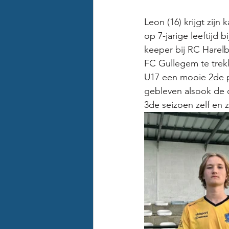
Leon (16) krijgt zij
op 7-jarige leeftijd 
keeper bij RC Harel
FC Gullegem te trekk
U17 een mooie 2de pl
gebleven alsook de c
3de seizoen zelf en z