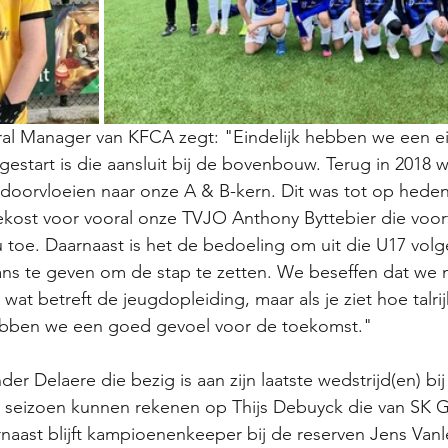
al Manager van KFCA zegt: "Eindelijk hebben we een e
 gestart is die aansluit bij de bovenbouw. Terug in 2018 
 doorvloeien naar onze A & B-kern. Dit was tot op heden
ekost voor vooral onze TVJO Anthony Byttebier die voortr
u toe. Daarnaast is het de bedoeling om uit die U17 vol
ans te geven om de stap te zetten. We beseffen dat we 
t betreft de jeugdopleiding, maar als je ziet hoe talrijk
hebben we een goed gevoel voor de toekomst."
er Delaere die bezig is aan zijn laatste wedstrijd(en) bi
d seizoen kunnen rekenen op Thijs Debuyck die van SK 
naast blijft kampioenenkeeper bij de reserven Jens Van