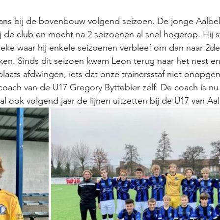
n kans bij de bovenbouw volgend seizoen. De jonge Aalb
bij de club en mocht na 2 seizoenen al snel hogerop. Hij s
beke waar hij enkele seizoenen verbleef om dan naar 2d
en. Sinds dit seizoen kwam Leon terug naar het nest en
aats afdwingen, iets dat onze trainersstaf niet onopgem
oach van de U17 Gregory Byttebier zelf. De coach is nu 
al ook volgend jaar de lijnen uitzetten bij de U17 van Aa