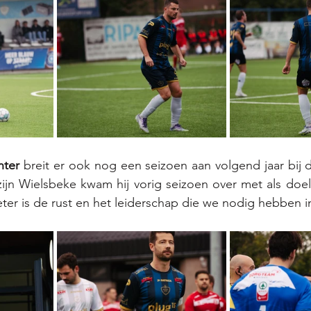
nter
 breit er ook nog een seizoen aan volgend jaar bij d
 zijn Wielsbeke kwam hij vorig seizoen over met als doe
ieter is de rust en het leiderschap die we nodig hebben i