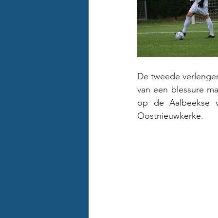
De tweede verlenger
van een blessure maa
op de Aalbeekse v
Oostnieuwkerke. 