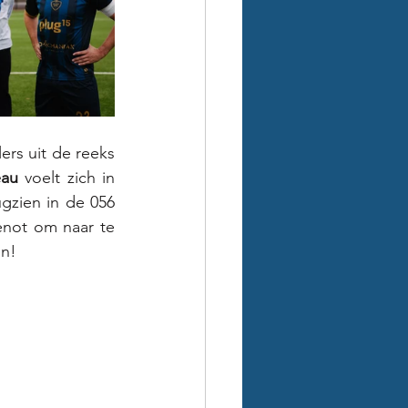
rs uit de reeks 
eau
 voelt zich in 
gzien in de 056 
not om naar te 
en!