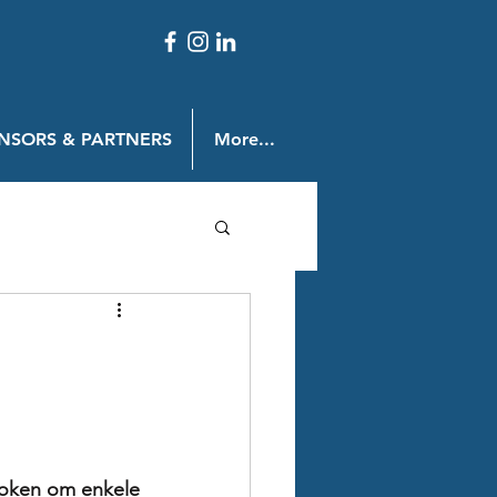
NSORS & PARTNERS
More...
roken om enkele 