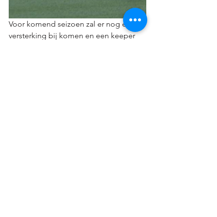
Voor komend seizoen zal er nog een 
versterking bij komen en een keeper 
om zo ons huiswerk af te hebben voor 
het seizoen 2022-2023 die bepaald zal 
worden in de komende weken in welke 
reeks we terechtkomen besluit Gael 
Agneray. 
#thefutureisnow
Alles weergeven
Recente blogposts