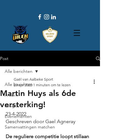
Post
Alle berichten
Gaël van Aalbeke Sport
Alle berichten
23 apr 2022
1 minuten om te lezen
Martin Huys als 6de
A-kern
versterking!
Jeugd
23-4-2022
Evenementen
Geschreven door Gael Agneray	
Samenvattingen matchen
De reguliere competitie loopt stillaan 