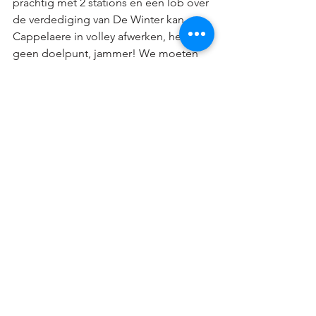
prachtig met 2 stations en een lob over 
de verdediging van De Winter kan 
Cappelaere in volley afwerken, helaas 
geen doelpunt, jammer! We moeten 
ook nog attent zijn want Kuurne 
probeert een slotoffensief te plaatsen 
maar een attente Debuyck kan het leer 
wegboksen. Onze nummer 7 Deveugel 
raakt nog de lat in de 83ste minuut en 
net voor tijd is er een superactie aan de 
linkerzijde tussen Samain en 
Deveugele. Die eerste schiet 
onbesuisd over helaas. 
We ronden de wedstrijd af met een 3-1 
zege, intussen zijn we 17 speeldagen 
ongeslagen en staan we 12 punten 
voor. Nog enkele finales te gaan en wie 
weet kunnen we ons kronen als 