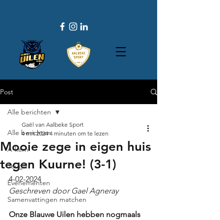
Post
Alle berichten
Gaël van Aalbeke Sport
Alle berichten
4 mrt 2024
4 minuten om te lezen
Mooie zege in eigen huis
A-kern
tegen Kuurne! (3-1)
Jeugd
4-02-2024
Evenementen
Geschreven door Gael Agneray
Samenvattingen matchen
Onze Blauwe Uilen hebben nogmaals 