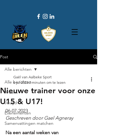
Post
Alle berichten
Gaël van Aalbeke Sport
Alle berichten
6 jul 2023
2 minuten om te lezen
Nieuwe trainer voor onze
A-kern
U15 & U17!
Jeugd
06-07-2023
Evenementen
Geschreven door Gael Agneray
Samenvattingen matchen
Na een aantal weken van 