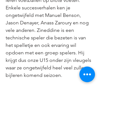
leren voetballen op blote voeten. 
Enkele succesverhalen ken je 
ongetwijfeld met Manuel Benson, 
Jason Denayer, Anass Zaroury en nog 
vele anderen. Zineddine is een 
technische speler die bezeten is van 
het spelletje en ook ervaring wil 
opdoen met een groep spelers. Hij 
krijgt dus onze U15 onder zijn vleugels 
waar ze ongetwijfeld heel veel zullen 
bijleren komend seizoen. 
Starten doen beide ploegen op 
donderdag 10 augustus om 18u00 in 
onze 056 Arena. Trainingen gaan door 
iedere dinsdag en donderdag van 
18u00 tot 19u15. Wie de ploeg graag 
wilt vervoegen kan meer informatie 
krijgen via 
kfcaalbekesport@gmail.com