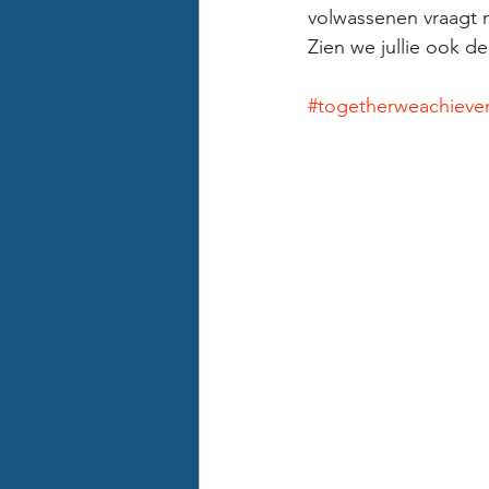
volwassenen vraagt m
Zien we jullie ook d
#togetherweachiev