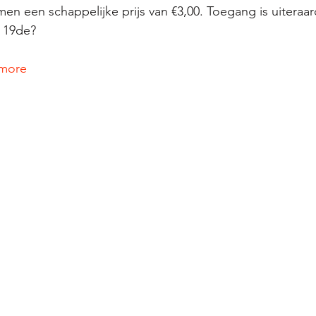
en een schappelijke prijs van €3,00. Toegang is uiteraar
e 19de? 
emore