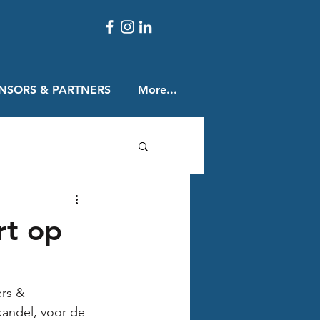
NSORS & PARTNERS
More...
rt op
rs & 
ikandel, voor de 