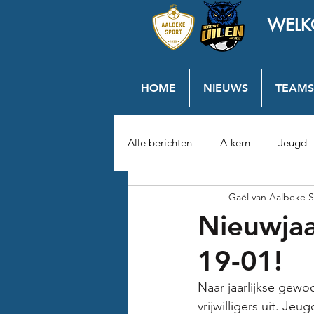
WELK
HOME
NIEUWS
TEAMS
Alle berichten
A-kern
Jeugd
Gaël van Aalbeke S
Nieuwjaa
19-01!
Naar jaarlijkse gewo
vrijwilligers uit. Je