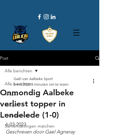
Post
Alle berichten
Gaël van Aalbeke Sport
Alle berichten
6 mrt 2023
3 minuten om te lezen
Onmondig Aalbeke
A-kern
verliest topper in
Jeugd
Lendelede (1-0)
Evenementen
6-03-2023
Samenvattingen matchen
Geschreven door Gael Agneray