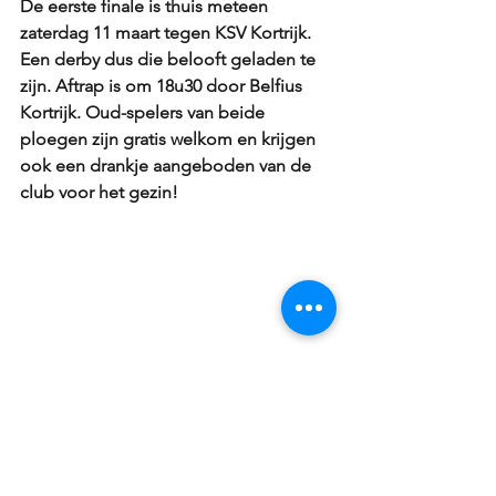
De eerste finale is thuis meteen 
zaterdag 11 maart tegen KSV Kortrijk. 
Een derby dus die belooft geladen te 
zijn. Aftrap is om 18u30 door Belfius 
Kortrijk. Oud-spelers van beide 
ploegen zijn gratis welkom en krijgen 
ook een drankje aangeboden van de 
club voor het gezin!
Ten slotte gooien we ook bloemen 
naar onze Reserven. Ze wonnen de 
topper tegen KSV Moorsele met maar 
liefst 5-0! Zo komen ze over Moorsele 
op de 2de plaats te staan. Puik werk 