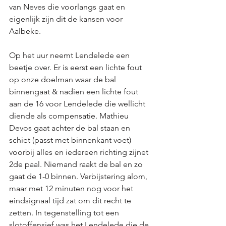
van Neves die voorlangs gaat en 
eigenlijk zijn dit de kansen voor 
Aalbeke. 
Op het uur neemt Lendelede een 
beetje over. Er is eerst een lichte fout 
op onze doelman waar de bal 
binnengaat & nadien een lichte fout 
aan de 16 voor Lendelede die wellicht 
diende als compensatie. Mathieu 
Devos gaat achter de bal staan en 
schiet (passt met binnenkant voet) 
voorbij alles en iedereen richting zijnet 
2de paal. Niemand raakt de bal en zo 
gaat de 1-0 binnen. Verbijstering alom, 
maar met 12 minuten nog voor het 
eindsignaal tijd zat om dit recht te 
zetten. In tegenstelling tot een 
slotoffensief was het Lendelede die de 