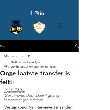
Post
Alle berichten
Gaël van Aalbeke Sport
Alle berichten
20 feb 2023
2 minuten om te lezen
Onze laatste transfer is
A-kern
feit!
Jeugd
20-02-2023	
Evenementen
Geschreven door Gael Agneray
Samenvattingen matchen
We zijn rond. Na intensieve 3 maanden 