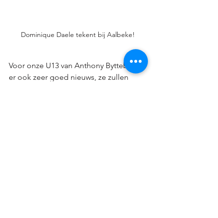
Dominique Daele tekent bij Aalbeke!
Voor onze U13 van Anthony Byttebier is 
er ook zeer goed nieuws, ze zullen 
binnenkort (hopelijk) spelen in hun 
nieuwe wedstrijduitrusting dankzij JDM 
Vloeren, gevestigd in Lauwe. Bij Jorge 
Deman kan je terecht voor vloeren, 
faiencen, terrassen & opritten. 
Verder zoekt de club nog uiteraard 
spelertjes van het geboortejaar 
2013,2014 & 2015. Ook voor de U17 