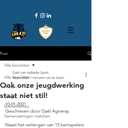
Post
Alle berichten
Gaël van Aalbeke Sport
Alle berichten
10 jan 2021
1 minuten om te lezen
Ook onze jeugdwerking
A-kern
staat niet stil!
Jeugd
10-01-2021 
Evenementen
Geschreven door Gaël Agneray
Samenvattingen matchen
Naast het verlengen van 15 kernspelers 