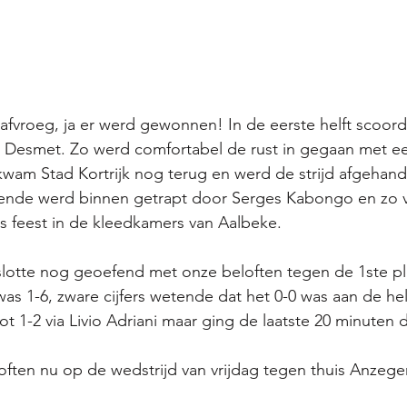
 afvroeg, ja er werd gewonnen! In de eerste helft scoor
Desmet. Zo werd comfortabel de rust in gegaan met ee
wam Stad Kortrijk nog terug en werd de strijd afgehande
ssende werd binnen getrapt door Serges Kabongo en zo 
 feest in de kleedkamers van Aalbeke. 
lotte nog geoefend met onze beloften tegen de 1ste pl
as 1-6, zware cijfers wetende dat het 0-0 was aan de hel
t 1-2 via Livio Adriani maar ging de laatste 20 minuten d
often nu op de wedstrijd van vrijdag tegen thuis Anze