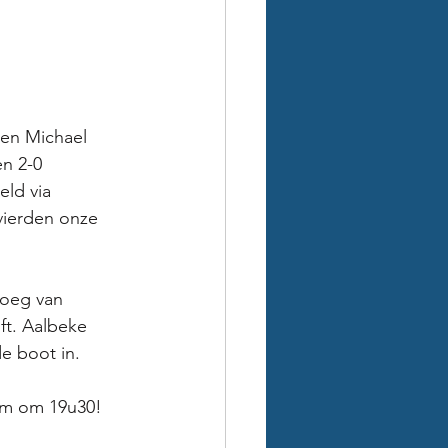
den Michael 
n 2-0 
ld via 
vierden onze 
oeg van 
ft. Aalbeke 
e boot in. 
gem om 19u30!