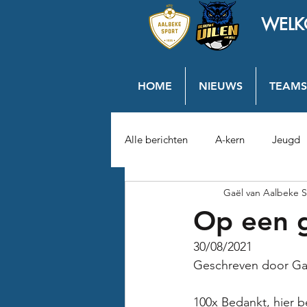
WELK
HOME
NIEUWS
TEAMS
Alle berichten
A-kern
Jeugd
Gaël van Aalbeke S
Op een 
30/08/2021	
Geschreven door Ga
100x Bedankt, hier b