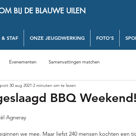
OM BIJ DE BLAUWE UILEN
 & STAF
ONZE JEUGDWERKING
FOTO'S
SPO
Evenementen
Samenvattingen matchen
port
30 aug 2021
2 minuten om te lezen
geslaagd BBQ Weekend
ël Agneray
eginnen we mee. Maar liefst 240 mensen kochten een ti