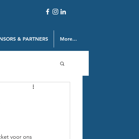
NSORS & PARTNERS
More...
!
cket voor ons 