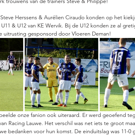
rk trouwens van de trainers Steve & Philippe! 
Steve Herssens & Aurélien Ciraudo konden op het kiekj
 U11 & U12 van KE Wervik. Bij de U12 konden ze al greti
e uitrusting gesponsord door Vloeren Deman!
eelde onze fanion ook uiteraard. Er werd geoefend te
 van Racing Lauwe. Het verschil was net iets te groot maa
uwe bedanken voor hun komst. De einduitslag was 11-0 