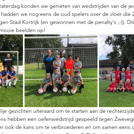
erdag konden we genieten van wedstrijden van de jeu
hadden we nog eens de oud spelers over de vloer die 2-
n Stad Kortrijk (en gewonnen met de penalty's ;-)). Dit
l mooie beelden op!
lije gezichten uiteraard om te starten aan de rechterzij
ons hebben een oefenwedstrijd gespeeld tegen Zweveg
 er ook de kans om te verbroederen en om samen eens o