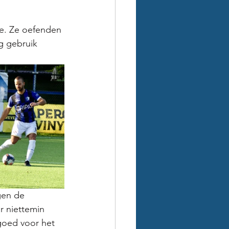
e. Ze oefenden 
g gebruik 
gen de 
r niettemin 
goed voor het 