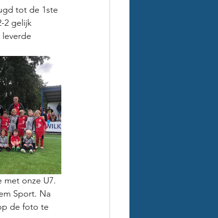
gd tot de 1ste 
2 gelijk 
 leverde 
de met onze U7. 
em Sport. Na 
p de foto te 