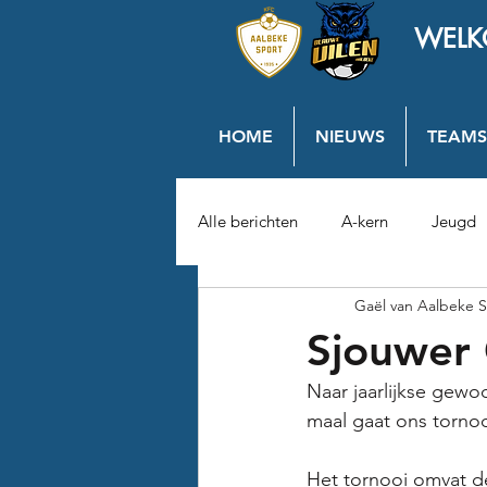
WELK
HOME
NIEUWS
TEAMS
Alle berichten
A-kern
Jeugd
Gaël van Aalbeke S
Sjouwer 
Naar jaarlijkse gew
maal gaat ons tornoo
Het tornooi omvat de