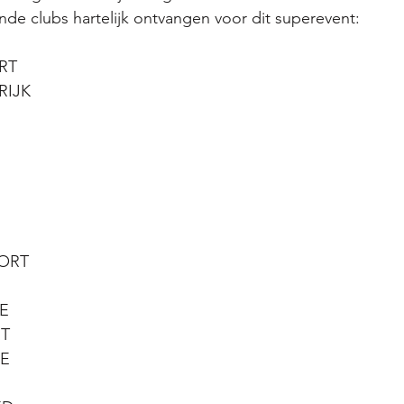
e clubs hartelijk ontvangen voor dit superevent:
RT
RIJK
ORT
E 
RT
DE