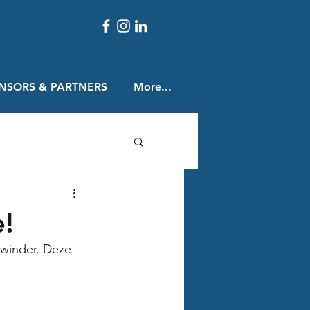
NSORS & PARTNERS
More...
e!
winder. Deze 