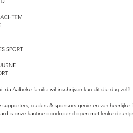
ED
KACHTEM
E
ES SPORT
UURNE
ORT
j da Aalbeke familie wil inschrijven kan dit die dag zelf! 
supporters, ouders & sponsors genieten van heerlijke fr
raard is onze kantine doorlopend open met leuke deuntje