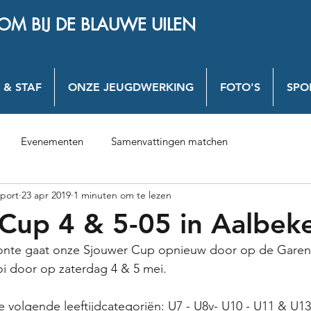
OM BIJ DE BLAUWE UILEN
 & STAF
ONZE JEUGDWERKING
FOTO'S
SPO
Evenementen
Samenvattingen matchen
port
23 apr 2019
1 minuten om te lezen
Cup 4 & 5-05 in Aalbek
oonte gaat onze Sjouwer Cup opnieuw door op de Garen
i door op zaterdag 4 & 5 mei. 
 volgende leeftijdcategoriën: U7 - U8v- U10 - U11 & U13