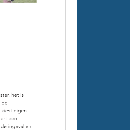
er. het is 
 de 
kiest eigen 
ert een 
de ingevallen 