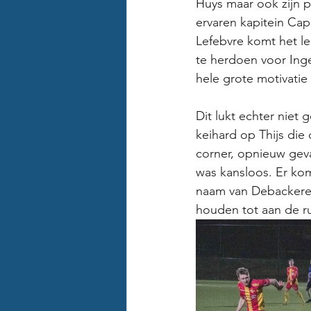
Huys maar ook zijn po
ervaren kapitein Capp
Lefebvre komt het lee
te herdoen voor Inge
hele grote motivati
Dit lukt echter niet
keihard op Thijs die
corner, opnieuw gev
was kansloos. Er ko
naam van Debackere 
houden tot aan de ru