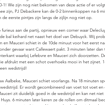
 0-1! We zijn nog niet bekomen van deze actie of er volg
ee zijn, PJ Debackere kan de 0-2 binnenkoppen na 6 mi
 de eerste pintjes zijn langs de zijlijn nog niet op.
o furieus aan de partij, opnieuw een corner waar Deleclu
t de bal keihard net naast het doel van Debuyck. Wij pro
 en Mauceri schiet in de 10de minuut voor het eerst na
onder gevaar want Callewaert pakt. 3 minuten later dan to
hterkant waarbij Lefebvre en Mauceri zich doorzetten. De
die afdrukt met een schot overhoeks mooi in het zijnet. 1
een wedstrijd!
uw Aalbeke, Mauceri schiet voorlangs. Na 18 minuten sp
 wedstrijd. Er wordt gecombineerd van voet tot voet en
uceri zit duidelijk goed in de wedstrijd en kan net niet
Huys. 6 minuten later keren ze de rollen om ditmaal be