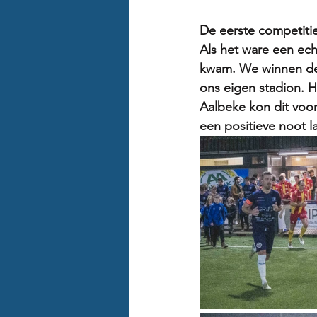
De eerste competiti
Als het ware een ech
kwam. We winnen de p
ons eigen stadion. H
Aalbeke kon dit voor
een positieve noot l