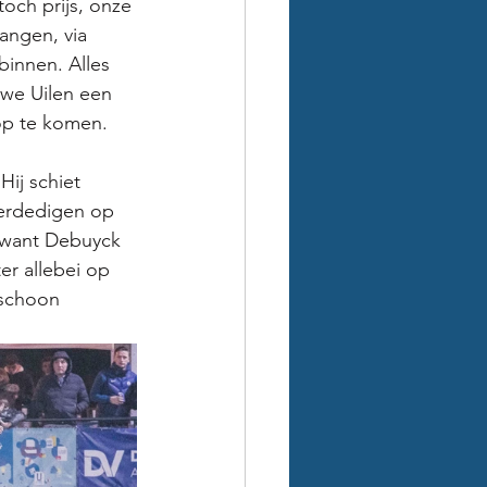
toch prijs, onze 
angen, via 
binnen. Alles 
uwe Uilen een 
op te komen. 
ij schiet 
verdedigen op 
 want Debuyck 
r allebei op 
 schoon 