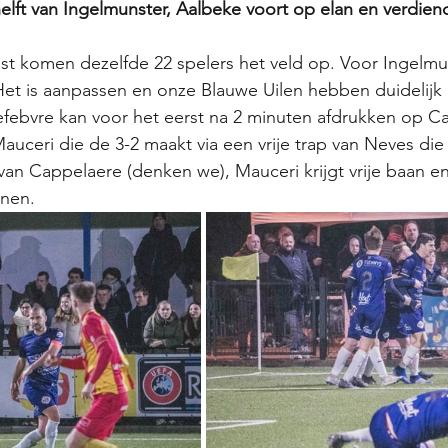
elft van Ingelmunster, Aalbeke voort op elan en verdie
ust komen dezelfde 22 spelers het veld op. Voor Ingelmun
Het is aanpassen en onze Blauwe Uilen hebben duidelij
 Lefebvre kan voor het eerst na 2 minuten afdrukken op Ca
Mauceri die de 3-2 maakt via een vrije trap van Neves di
an Cappelaere (denken we), Mauceri krijgt vrije baan en
nen. 