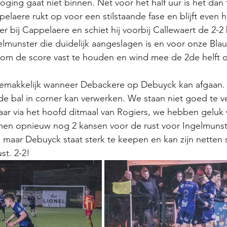
ging gaat niet binnen. Net voor het half uur is het dan 
elaere rukt op voor een stilstaande fase en blijft even h
r bij Cappelaere en schiet hij voorbij Callewaert de 2-2 
lmunster die duidelijk aangeslagen is en voor onze Bla
e om de score vast te houden en wind mee de 2de helft 
 gemakkelijk wanneer Debackere op Debuyck kan afgaan. H
 de bal in corner kan verwerken. We staan niet goed te 
aar via het hoofd ditmaal van Rogiers, we hebben geluk
men opnieuw nog 2 kansen voor de rust voor Ingelmunste
maar Debuyck staat sterk te keepen en kan zijn netten
st. 2-2!