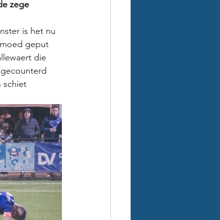
nde zege
ster is het nu 
k moed geput 
llewaert die 
e gecounterd 
 schiet 