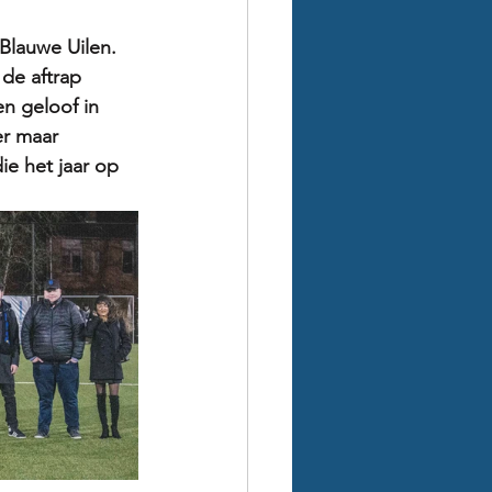
Blauwe Uilen. 
de aftrap 
n geloof in 
er maar 
e het jaar op 