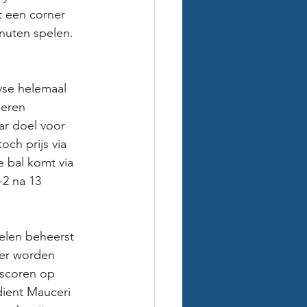
t een corner 
nuten spelen. 
yse helemaal 
beren 
ar doel voor 
ch prijs via 
 bal komt via 
-2 na 13 
elen beheerst 
 er worden 
 scoren op 
dient Mauceri 