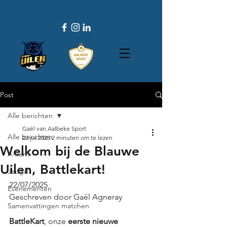
Post
Alle berichten
Gaël van Aalbeke Sport
Alle berichten
22 jul 2025
2 minuten om te lezen
Welkom bij de Blauwe
A-kern
Uilen, Battlekart!
Jeugd
22/07/2025
Evenementen
Geschreven door Gaël Agneray
Samenvattingen matchen
BattleKart
, onze 
eerste nieuwe 