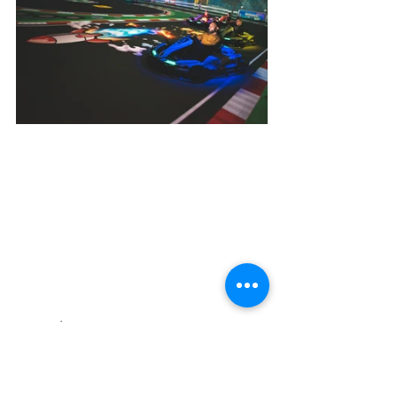
💬 
Gaël Agneray
, Directeur Général :
« 
Avec BattleKart, nous accueillons un 
partenaire issu du monde du 
divertissement. En 2015, je les 