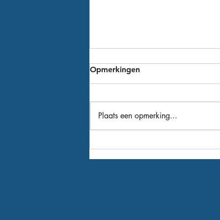
Opmerkingen
Plaats een opmerking...
Winger als 9de versterking
voor het nieuwe seizoen!