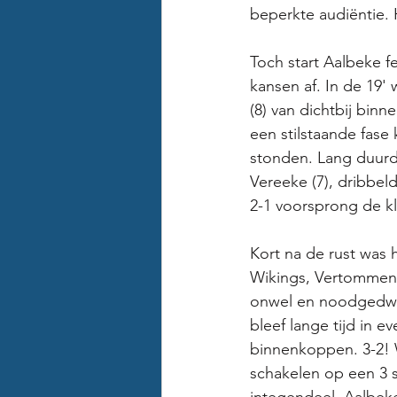
beperkte audiëntie.
Toch start Aalbeke f
kansen af. In de 19'
(8) van dichtbij bin
een stilstaande fase
stonden. Lang duurde
Vereeke (7), dribbe
2-1 voorsprong de k
Kort na de rust was
Wikings, Vertommen 
onwel en noodgedwon
bleef lange tijd in 
binnenkoppen. 3-2! 
schakelen op een 3 s