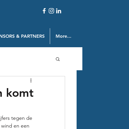
NSORS & PARTNERS
More...
n komt
fers tegen de 
 wind en een 