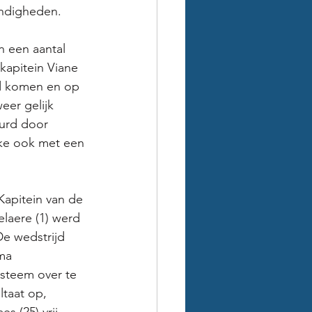
andigheden. 
n een aantal 
kapitein Viane 
jd komen en op 
eer gelijk 
uurd door 
ke ook met een 
apitein van de 
laere (1) werd 
e wedstrijd 
ma 
steem over te 
taat op, 