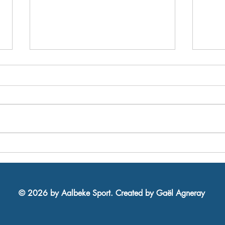
Pre-Season SS2627 - INFO
Aalb
jong
8ste 
© 2026 by Aalbeke Sport. Created by Gaël Agneray