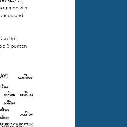
 (25) vrij 
tommen zijn 
 eindstand 
van het 
op 3 punten 
! 