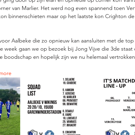
 ging door op zijn elan en opnieuw op corner kon Vanraes
ner van Marlier. Het werd nog even spannend toen Ver
on binnenschieten maar op het laatste kon Crighton de
oor Aalbeke die zo opnieuw kan aansluiten met de top 
e week gaan we op bezoek bij Jong Vijve die 3de staat 
e boodschap en hopelijk zijn we nu helemaal vertrokken
emore