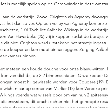
 Het is moeilijk spelen op de Garenwinder in deze omst
el aan de wedstrijd. Zowel Crighton als Agneray dwonge
 was het dan zo ver. Op een volley van Agneray kon onze 
nenschieten, 1-0! Toch liet Aalbeke Wikings in de wedstri
 kon Van Haverbeke (25) vrij inkoppen zodat de bordjes w
 dit niet, Crighton werd uitstekend het straatje ingest
lde de keeper en kon mooi binnenleggen. Zo ging Aalbe
leedkamers binnen. 
 het meteen een koude douche voor onze blauw-witten. K
kon van dichtbij de 2-2 binnenschieten. Onze keeper De
gen moest hij gewisseld worden voor Coudere (19). D
evenwicht maar op corner van Marlier (18) kon Vereeke pri
Wikings voerde wat wissels door om van hun 2 spitsensy
pitsensysteem, dit bracht echter niet het gehoopte resul