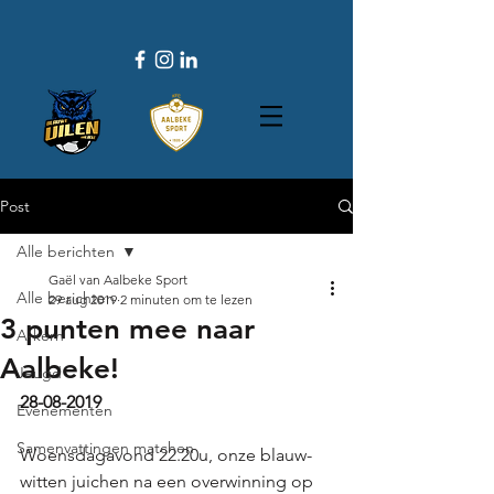
Post
Alle berichten
Gaël van Aalbeke Sport
Alle berichten
29 aug 2019
2 minuten om te lezen
3 punten mee naar
A-kern
Aalbeke!
Jeugd
28-08-2019
Evenementen
Samenvattingen matchen
Woensdagavond 22.20u, onze blauw-
witten juichen na een overwinning op 