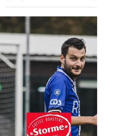
Gaël van Aalbeke Sport
20 jan 2020
2 minuten om te lezen
0-3 overwinning in Heule
voor Aalbeke!
19-01-2020 Geschreven door Gaël Agneray
Na de verrassing vorige week thuis in ons
Garenwinderstadion et de overwinning
tegen KSV Kortrijk...