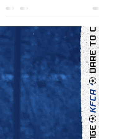
overwinning van Aalbeke
in Gits!
2-02-2020 Geschreven door Gaël Agneray Bij
aanvang van de wedstrijd is de inzet gekend,
rechtsreekse concurrentie tijdelijk weer op...