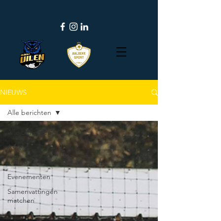
NIEUWS
Alle berichten
Alle berichten
A-kern
Jeugd
Evenementen
Samenvattingen
matchen