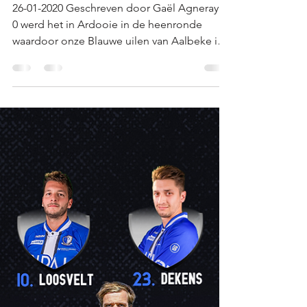
Gaël van Aalbeke Sport
27 jan 2020
2 minuten om te lezen
Ardooie pakt de 3 punten
in Aalbeke
26-01-2020 Geschreven door Gaël Agneray 5-
0 werd het in Ardooie in de heenronde
waardoor onze Blauwe uilen van Aalbeke iets
recht te...