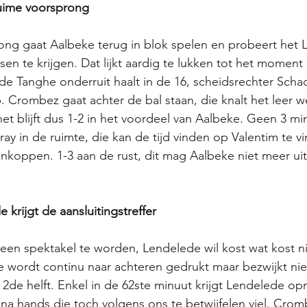
ruime voorsprong
ong gaat Aalbeke terug in blok spelen en probeert het 
n te krijgen. Dat lijkt aardig te lukken tot het moment
de Tanghe onderruit haalt in de 16, scheidsrechter Schac
. Crombez gaat achter de bal staan, die knalt het leer w
et blijft dus 1-2 in het voordeel van Aalbeke. Geen 3 min
ay in de ruimte, die kan de tijd vinden op Valentim te v
n inkoppen. 1-3 aan de rust, dit mag Aalbeke niet meer ui
krijgt de aansluitingstreffer
 een spektakel te worden, Lendelede wil kost wat kost ni
 wordt continu naar achteren gedrukt maar bezwijkt niet
2de helft. Enkel in de 62ste minuut krijgt Lendelede op
a hands die toch volgens ons te betwijfelen viel. Crombe