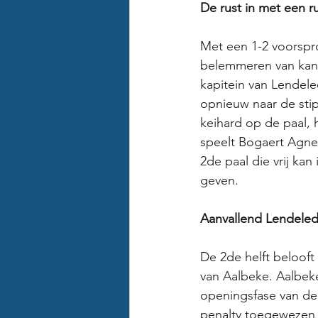
De rust in met een 
Met een 1-2 voorspr
belemmeren van kanse
kapitein van Lendele
opnieuw naar de stip
keihard op de paal, h
speelt Bogaert Agner
2de paal die vrij ka
geven. 
Aanvallend Lendelede 
De 2de helft belooft
van Aalbeke. Aalbeke
openingsfase van de 
penalty toegewezen n