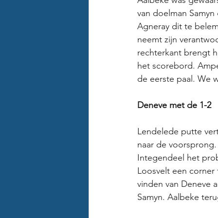
Aalbeke was gewaars
van doelman Samyn o
Agneray dit te belem
neemt zijn verantwoo
rechterkant brengt h
het scorebord. Ampe
de eerste paal. We 
Deneve met de 1-2
Lendelede putte ver
naar de voorsprong. 
Integendeel het prob
Loosvelt een corner
vinden van Deneve aa
Samyn. Aalbeke teru