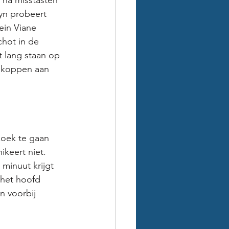
na misstasten 
yn probeert 
ein Viane 
chot in de 
t lang staan op 
inkoppen aan 
zoek te gaan 
keert niet. 
minuut krijgt 
het hoofd 
n voorbij 