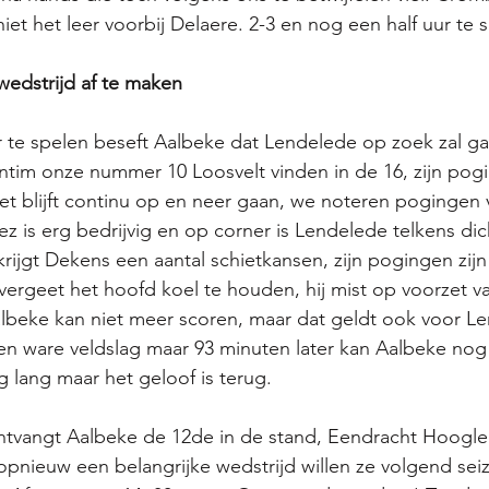
iet het leer voorbij Delaere. 2-3 en nog een half uur te 
wedstrijd af te maken
 te spelen beseft Aalbeke dat Lendelede op zoek zal ga
tim onze nummer 10 Loosvelt vinden in de 16, zijn pogi
 Het blijft continu op en neer gaan, we noteren pogingen
 is erg bedrijvig en op corner is Lendelede telkens dich
rijgt Dekens een aantal schietkansen, zijn pogingen zijn
ergeet het hoofd koel te houden, hij mist op voorzet v
lbeke kan niet meer scoren, maar dat geldt ook voor Le
n ware veldslag maar 93 minuten later kan Aalbeke nog 
g lang maar het geloof is terug. 
angt Aalbeke de 12de in de stand, Eendracht Hooglede
nieuw een belangrijke wedstrijd willen ze volgend seiz