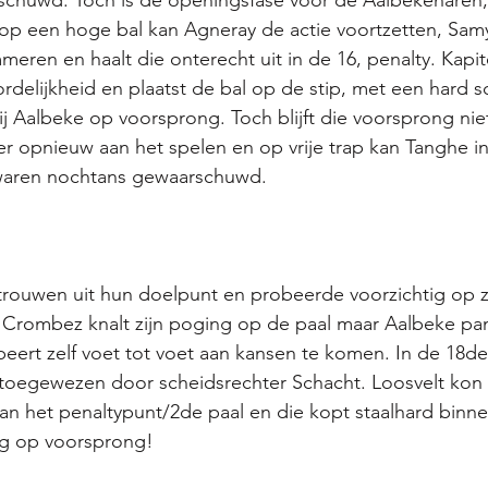
chuwd. Toch is de openingsfase voor de Aalbekenaren, 
p een hoge bal kan Agneray de actie voortzetten, Sam
meren en haalt die onterecht uit in de 16, penalty. Kapit
rdelijkheid en plaatst de bal op de stip, met een hard s
ij Aalbeke op voorsprong. Toch blijft die voorsprong nie
r opnieuw aan het spelen en op vrije trap kan Tanghe 
waren nochtans gewaarschuwd. 
trouwen uit hun doelpunt en probeerde voorzichtig op 
Crombez knalt zijn poging op de paal maar Aalbeke pani
eert zelf voet tot voet aan kansen te komen. In de 18de 
 toegewezen door scheidsrechter Schacht. Loosvelt kon 
n het penaltypunt/2de paal en die kopt staalhard binne
g op voorsprong! 