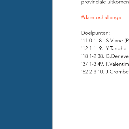
provinciale uitkomen
#daretochallenge
Doelpunten:
'11 0-1  8.  S.Viane 
'12 1-1  9.  Y.Tanghe 
'18 1-2 38. G.Deneve 
'37 1-3 49. F.Valenti
'62 2-3 10. J.Crombe