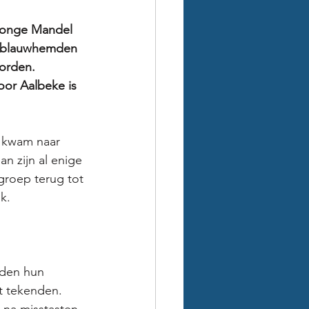
jonge Mandel 
ze blauwhemden 
orden. 
oor Aalbeke is 
n kwam naar 
 zijn al enige 
groep terug tot 
k. 
den hun 
t tekenden. 