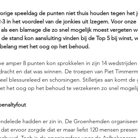
orige speeldag de punten niet thuis houden tegen het 
2-3 in het voordeel van de jonkies uit Izegem. Voor on
als een blamage die zo snel mogelijk moest vergeten w
de stand kon aansluiting vinden bij de Top 5 bij winst, v
n belang met het oog op het behoud. 
oe amper 8 punten kon sprokkelen in zijn 14 wedstrijde
racht en dat was winnen. De troepen van Piet Timmerman
eel blessureleed en schorsingen. Stilletjes aan komt de 
met het oog op het behoud te verzekeren zo snel mogelij
 penaltyfout
endelede hadden er zin in. De Groenhemden organiseer
h" dat ervoor zorgde dat er maar liefst 120 mensen presen