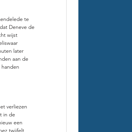
Lendelede te 
 dat Deneve de 
ht wijst 
eliswaar 
uten later 
inden aan de 
t handen 
et verliezen 
 in de 
nieuw een 
z twijfelt 