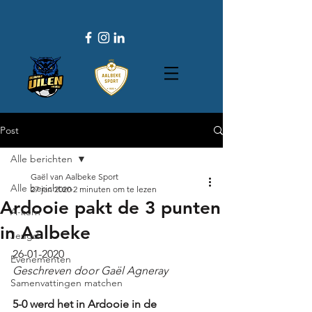
Post
Alle berichten
Gaël van Aalbeke Sport
Alle berichten
27 jan 2020
2 minuten om te lezen
Ardooie pakt de 3 punten
A-kern
in Aalbeke
Jeugd
26-01-2020
Evenementen
Geschreven door Gaël Agneray
Samenvattingen matchen
5-0 werd het in Ardooie in de 