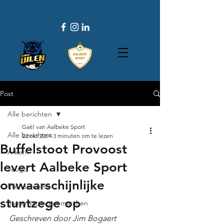
Post
Alle berichten
Gaël van Aalbeke Sport
Alle berichten
22 okt 2019
3 minuten om te lezen
Buffelstoot Provoost
A-kern
levert Aalbeke Sport
Jeugd
onwaarschijnlijke
Evenementen
stuntzege op
Samenvattingen matchen
Geschreven door Jim Bogaert