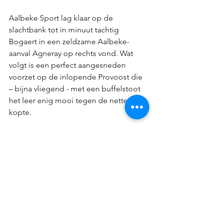
Aalbeke Sport lag klaar op de 
slachtbank tot in minuut tachtig 
Bogaert in een zeldzame Aalbeke-
aanval Agneray op rechts vond. Wat 
volgt is een perfect aangesneden 
voorzet op de inlopende Provoost die 
– bijna vliegend - met een buffelstoot 
het leer enig mooi tegen de netten 
kopte.
Met nog tien minuten op de klok werd 
het nagelbijten in de Garenwinder. 
Moorsele - op tien minuten van haar 
eerste verliesmatch – deelde nog 
enkele prikjes uit, maar scoren zat er 
niet meer in. Aalbeke Sport behaalt zo 
haar eerste thuiszege, geeft de rode 
lantaarn door én tankt vertrouwen voor 