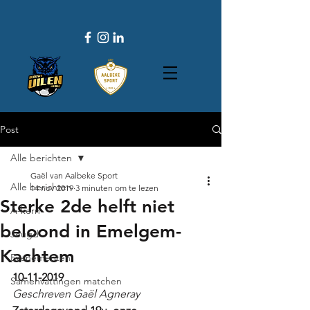
Post
Alle berichten
Gaël van Aalbeke Sport
Alle berichten
14 nov 2019
3 minuten om te lezen
Sterke 2de helft niet
A-kern
beloond in Emelgem-
Jeugd
Kachtem
Evenementen
10-11-2019
Samenvattingen matchen
Geschreven Gaël Agneray