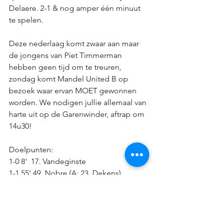
Delaere. 2-1 & nog amper één minuut 
te spelen. 
Deze nederlaag komt zwaar aan maar 
de jongens van Piet Timmerman 
hebben geen tijd om te treuren, 
zondag komt Mandel United B op 
bezoek waar ervan MOET gewonnen 
worden. We nodigen jullie allemaal van 
harte uit op de Garenwinder, aftrap om 
14u30!
Doelpunten: 
1-0 8'  17. Vandeginste
1-1 55' 49. Nobre (A: 23. Dekens)
2-1 89' 11. Viaene
#daretochallenge