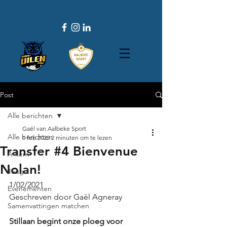
Post
Alle berichten
Gaël van Aalbeke Sport
Alle berichten
1 feb 2022
2 minuten om te lezen
Transfer #4 Bienvenue
A-kern
Nolan!
Jeugd
1/02/2021
Evenementen
Geschreven door Gaël Agneray
Samenvattingen matchen
Stillaan begint onze ploeg voor 