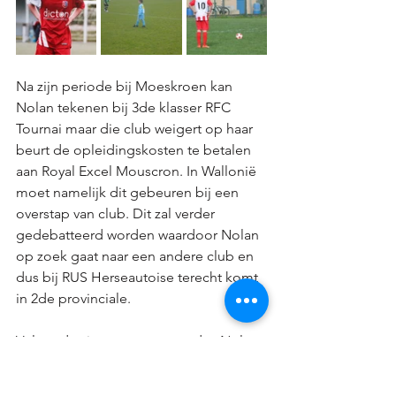
Na zijn periode bij Moeskroen kan 
Nolan tekenen bij 3de klasser RFC 
Tournai maar die club weigert op haar 
beurt de opleidingskosten te betalen 
aan Royal Excel Mouscron. In Wallonië 
moet namelijk dit gebeuren bij een 
overstap van club. Dit zal verder 
gedebatteerd worden waardoor Nolan 
op zoek gaat naar een andere club en 
dus bij RUS Herseautoise terecht komt 
in 2de provinciale. 
Volgend seizoen nemen we dus Nolan 
over van Herseaux die momenteel 9de 
staat in het klassement. 