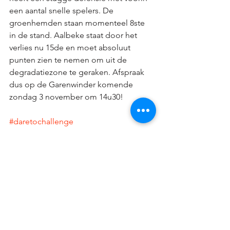
een aantal snelle spelers. De 
groenhemden staan momenteel 8ste 
in de stand. Aalbeke staat door het 
verlies nu 15de en moet absoluut 
punten zien te nemen om uit de 
degradatiezone te geraken. Afspraak 
dus op de Garenwinder komende 
zondag 3 november om 14u30!
#daretochallenge
Doelpunten:
'59 1-0 11. J.Louage
'64 2-0   6. J.Vandoorne
'77 3-0   9. L.Stewart