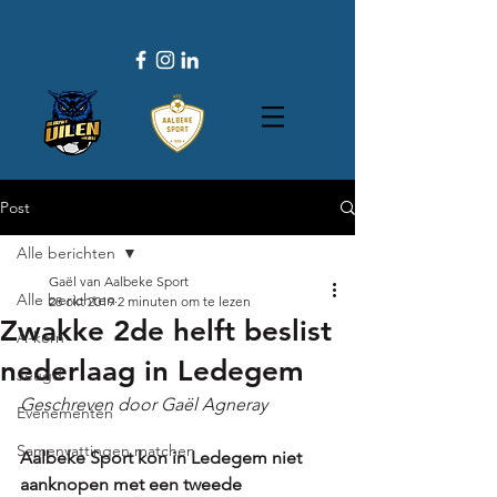
Post
Alle berichten
Gaël van Aalbeke Sport
Alle berichten
28 okt 2019
2 minuten om te lezen
Zwakke 2de helft beslist
A-kern
nederlaag in Ledegem
Jeugd
Geschreven door Gaël Agneray
Evenementen
Samenvattingen matchen
Aalbeke Sport kon in Ledegem niet 
aanknopen met een tweede 