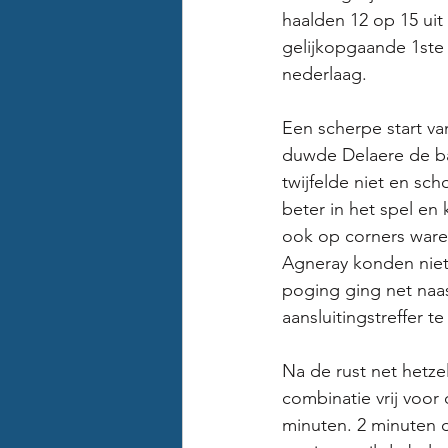
haalden 12 op 15 uit
gelijkopgaande 1ste 
nederlaag. 
Een scherpe start va
duwde Delaere de bal
twijfelde niet en sc
beter in het spel en
ook op corners waren
Agneray konden niet
poging ging net naas
aansluitingstreffer t
Na de rust net hetzel
combinatie vrij voor
minuten. 2 minuten d