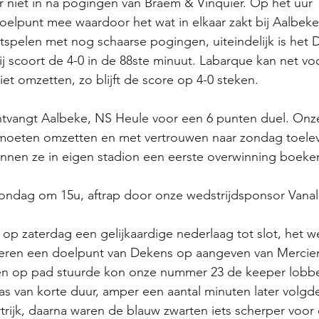
r niet in na pogingen van Braem & Vinquier. Op het uur  p
oelpunt mee waardoor het wat in elkaar zakt bij Aalbeke.
uitspelen met nog schaarse pogingen, uiteindelijk is het 
ij scoort de 4-0 in de 88ste minuut. Labarque kan net voo
et omzetten, zo blijft de score op 4-0 steken. 
angt Aalbeke, NS Heule voor een 6 punten duel. Onze
 moeten omzetten en met vertrouwen naar zondag toele
nnen ze in eigen stadion een eerste overwinning boeken
ndag om 15u, aftrap door onze wedstrijdsponsor Vanall
op zaterdag een gelijkaardige nederlaag tot slot, het w
teren een doelpunt van Dekens op aangeven van Mercier
en op pad stuurde kon onze nummer 23 de keeper lobb
as van korte duur, amper een aantal minuten later volgd
rijk, daarna waren de blauw zwarten iets scherper voor