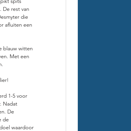
ikt spits 
 De rest van 
Desmyter die 
r afluiten een 
 blauw witten 
ven. Met een 
. 
ier! 
erd 1-5 voor 
. Nadat 
en. De 
e de 
 doel waardoor 