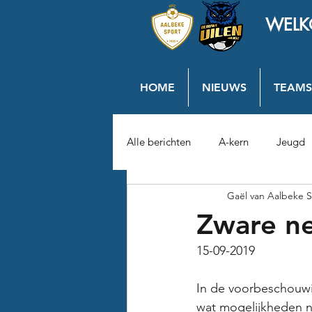
WELK
HOME
NIEUWS
TEAMS
Alle berichten
A-kern
Jeugd
Gaël van Aalbeke S
Zware ne
15-09-2019
In de voorbeschouwin
wat mogelijkheden na