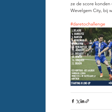
ze de score konden u
Wevelgem City, bij 
#daretochallenge