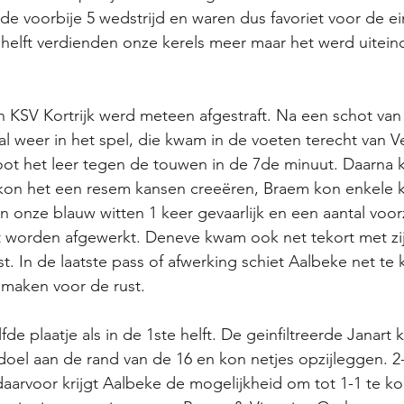
 de voorbije 5 wedstrijd en waren dus favoriet voor de ei
helft verdienden onze kerels meer maar het werd uiteinde
n KSV Kortrijk werd meteen afgestraft. Na een schot van
 weer in het spel, die kwam in de voeten terecht van V
hoot het leer tegen de touwen in de 7de minuut. Daarna
 kon het een resem kansen creeëren, Braem kon enkele k
 onze blauw witten 1 keer gevaarlijk en een aantal voor
 worden afgewerkt. Deneve kwam ook net tekort met zijn
t. In de laatste pass of afwerking schiet Aalbeke net te
e maken voor de rust. 
fde plaatje als in de 1ste helft. De geinfiltreerde Janart
 doel aan de rand van de 16 en kon netjes opzijleggen. 2-
aarvoor krijgt Aalbeke de mogelijkheid om tot 1-1 te 