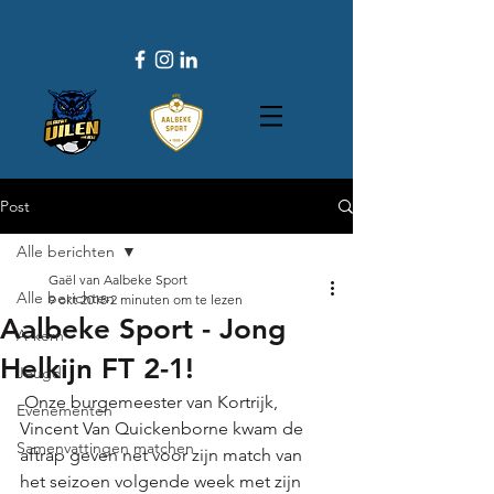
Post
Alle berichten
Gaël van Aalbeke Sport
Alle berichten
9 okt 2018
2 minuten om te lezen
Aalbeke Sport - Jong
A-kern
Helkijn FT 2-1!
Jeugd
 Onze burgemeester van Kortrijk, 
Evenementen
Vincent Van Quickenborne kwam de 
Samenvattingen matchen
aftrap geven net voor zijn match van 
het seizoen volgende week met zijn 