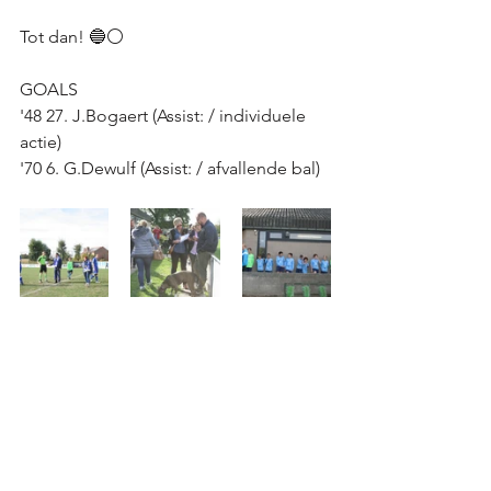
Tot dan! 🔵⚪️ 
GOALS
'48 27. J.Bogaert (Assist: / individuele 
actie)
'70 6. G.Dewulf (Assist: / afvallende bal)