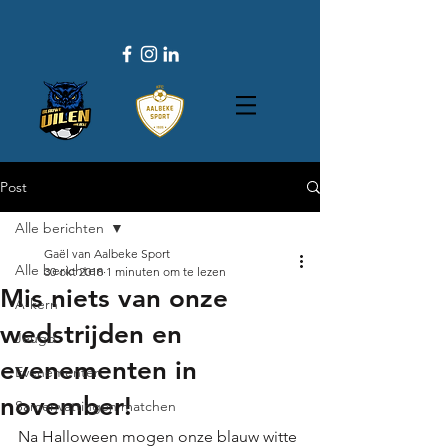
Post
Alle berichten
Gaël van Aalbeke Sport
Alle berichten
30 okt 2018
1 minuten om te lezen
Mis niets van onze
A-kern
wedstrijden en
Jeugd
evenementen in
Evenementen
november!
Samenvattingen matchen
Na Halloween mogen onze blauw witte 